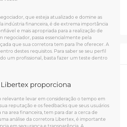
egociador, que esteja atualizado e domine as
a indústria financeira, é de extrema importância
onfiável e mais apropriada para a realização de
um negociador, passa essencialmente pela
çada que sua corretora tem para lhe oferecer. A
ntro destes requisitos. Para saber se seu perfil
ado um profissional, basta fazer um teste dentro
 Libertex proporciona
o relevante levar em consideração o tempo em
sua reputação e os feedbacks que seus usuários
na area financeira, tem para dar a cerca de
ma análise da corretora Libertex, é importante
ência em segurança e transparência. A