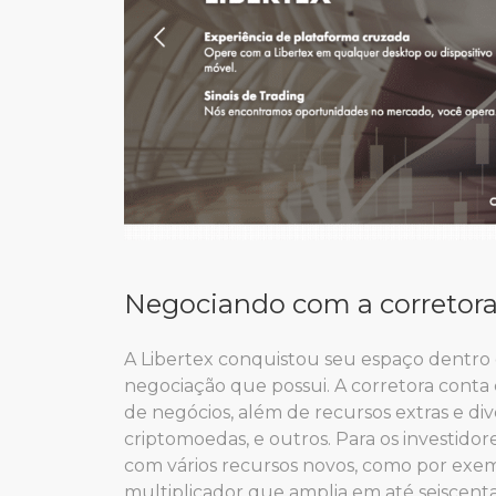
Negociando com a corretora
A Libertex conquistou seu espaço dentro
negociação que possui. A corretora conta 
de negócios, além de recursos extras e div
criptomoedas, e outros. Para os investidore
com vários recursos novos, como por exe
multiplicador que amplia em até seiscenta