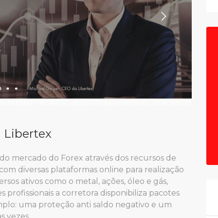
 Libertex
 do mercado do Forex através dos recursos de
com diversas plataformas online para realização
ersos ativos como o metal, ações, óleo e gás,
s profissionais a corretora disponibiliza pacotes
mplo: uma proteção anti saldo negativo e um
s vezes.