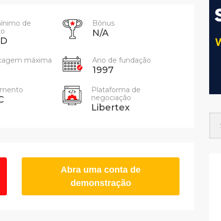
mínimo de
Bônus
to
N/A
SD
ncagem máxima
Ano de fundação
1997
amento
Plataforma de
negociação
C
Libertex
Abra uma conta de
demonstração