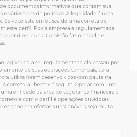
a de documentos informativos que contam sua
s e vários tipos de políticas. A legalidade é uma
ex. Se você está em busca de uma correta de
tem este perfil. Pois a empresa é regulamentada
to quer dizer que a Comissão faz o papel de
as.
mo legível para ser regulamentada ela passou por
itoramento de suas operações comerciais, para
tora utiliza foram desenvolvidas com pauta na
s. A corretora libertex é segura. Operar com uma
guma entidade da area de segurança financeira é
orretora com o perfil e operações duvidosas
se engane por ofertas questionáveis, seja muito