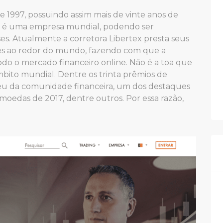
 1997, possuindo assim mais de vinte anos de
a é uma empresa mundial, podendo ser
es. Atualmente a corretora Libertex presta seus
ntes ao redor do mundo, fazendo com que a
o o mercado financeiro online. Não é a toa que
bito mundial. Dentre os trinta prêmios de
eu da comunidade financeira, um dos destaques
moedas de 2017, dentre outros. Por essa razão,