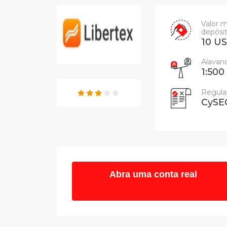
Valor 
depósi
10 U
Alava
1:500
Regul
CySE
Abra uma conta real