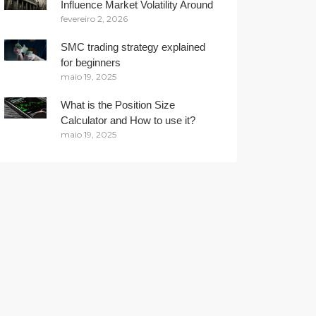
Influence Market Volatility Around
fevereiro 2, 2026
the Globe
SMC trading strategy explained
for beginners
maio 19, 2025
What is the Position Size
Calculator and How to use it?
maio 19, 2025