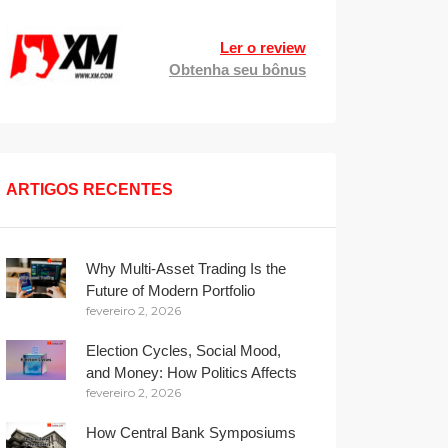
Ler o review
Obtenha seu bônus
ARTIGOS RECENTES
Why Multi-Asset Trading Is the
Future of Modern Portfolio
fevereiro 2, 2026
Management
Election Cycles, Social Mood,
and Money: How Politics Affects
fevereiro 2, 2026
Your Wallet
How Central Bank Symposiums