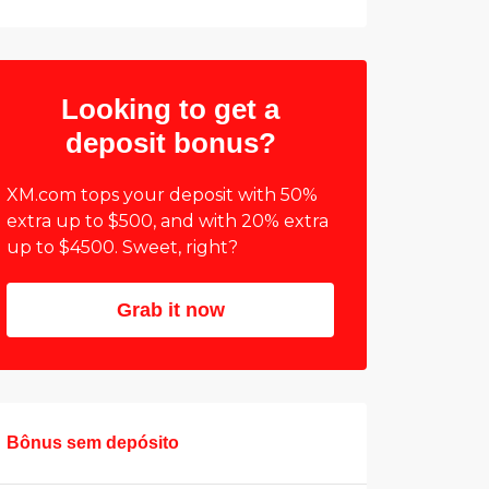
Looking to get a
deposit bonus?
XM.com tops your deposit with 50%
extra up to $500, and with 20% extra
up to $4500. Sweet, right?
Grab it now
Bônus sem depósito