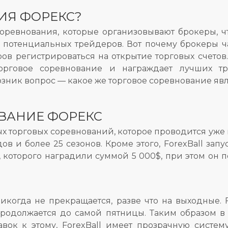
ИЯ ФОРЕКС?
оревнования, которые организовывают брокеры, 
ты потенциальных трейдеров. Вот почему брокеры 
ров регистрироваться на открытие торговых счето
торговое соревнование и награждает лучших 
возник вопрос — какое же торговое соревнование я
ВАНИЕ ФОРЕКС
ных торговых соревнований, которое проводится уже 
ов и более 25 сезонов. Кроме этого, ForexBall за
которого наградили суммой 5 000$, при этом он по
икогда не прекращается, разве что на выходные. F
родолжается до самой пятницы. Таким образом в
авок к этому, ForexBall имеет прозрачную систе