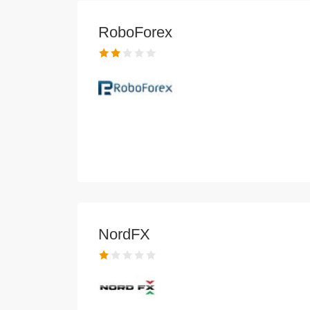
RoboForex
NordFX