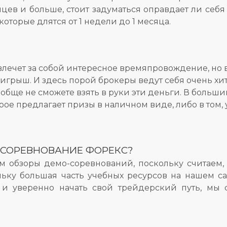
цев и больше, стоит задуматься оправдает ли себ
оторые длятся от 1 недели до 1 месяца.
 влечет за собой интересное времяпровождение, но 
ыигрыш. И здесь порой брокеры ведут себя очень хит
ообще не сможете взять в руки эти деньги. В больш
рое предлагает призы в наличном виде, либо в том,
 СОРЕВНОВАНИЕ ФОРЕКС?
 обзоры демо-соревнований, поскольку считаем,
льку большая часть учебных ресурсов на нашем с
 и уверенно начать свой трейдерский путь, мы с