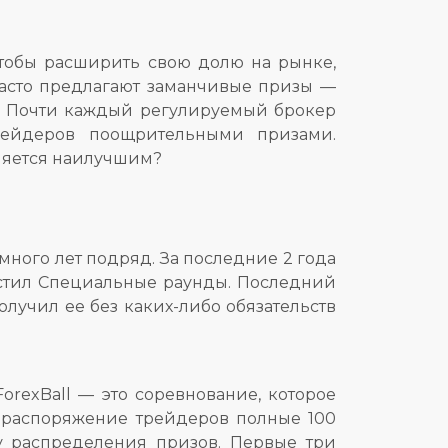
чтобы расширить свою долю на рынке,
часто предлагают заманчивые призы —
в. Почти каждый регулируемый брокер
трейдеров поощрительными призами.
вляется наилучшим?
много лет подряд. За последние 2 года
пустил Специальные раунды. Последний
лучил ее без каких-либо обязательств
orexBall — это соревнование, которое
 распоряжение трейдеров полные 100
му распределения призов. Первые три