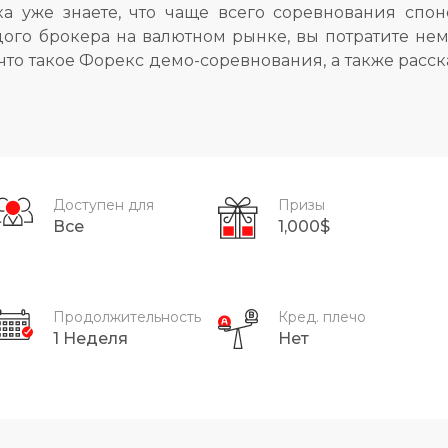
а уже знаете, что чаще всего соревнования спо
дого брокера на валютном рынке, вы потратите не
 что такое Форекс демо-соревнования, а также расс
Доступен для
Призы
Все
1,000$
Продолжительность
Кред. плечо
1 Неделя
Нет