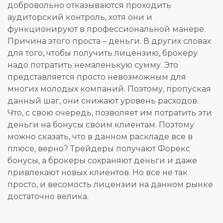
добровольно отказываются проходить
аудиторский контроль, хотя они и
функционируют в профессиональной манере.
Причина этого проста – деньги. В других словах
для того, чтобы получить лицензию, брокеру
надо потратить немаленькую сумму. Это
представляется просто невозможным для
многих молодых компаний. Поэтому, пропуская
данный шаг, они снижают уровень расходов.
Что, с свою очередь, позволяет им потратить эти
деньги на бонусы своим клиентам. Поэтому
можно сказать, что в данном раскладе все в
плюсе, верно? Трейдеры получают Форекс
бонусы, а брокеры сохраняют деньги и даже
привлекают новых клиентов. Но все не так
просто, и весомость лицензии на данном рынке
достаточно велика.