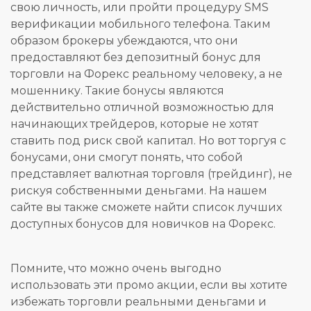
свою личность, или пройти процедуру SMS
верификации мобильного телефона. Таким
образом брокеры убеждаются, что они
предоставляют без депозитный бонус для
торговли на Форекс реальному человеку, а не
мошеннику. Такие бонусы являются
действительно отличной возможностью для
начинающих трейдеров, которые не хотят
ставить под риск свой капитал. Но вот торгуя с
бонусами, они смогут понять, что собой
представляет валютная торговля (трейдинг), не
рискуя собственными деньгами. На нашем
сайте вы также сможете найти список лучших
доступных бонусов для новичков на Форекс.
Помните, что можно очень выгодно
использовать эти промо акции, если вы хотите
избежать торговли реальными деньгами и