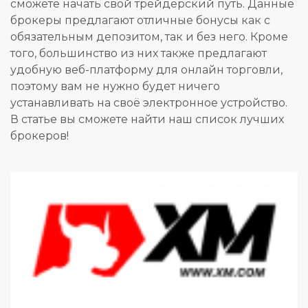
сможете начать свой трейдерский путь. Данные
брокеры предлагают отличные бонусы как с
обязательным депозитом, так и без него. Кроме
того, большинство из них также предлагают
удобную веб-платформу для онлайн торговли,
поэтому вам не нужно будет ничего
устанавливать на своё электронное устройство.
В статье вы сможете найти наш список лучших
брокеров!