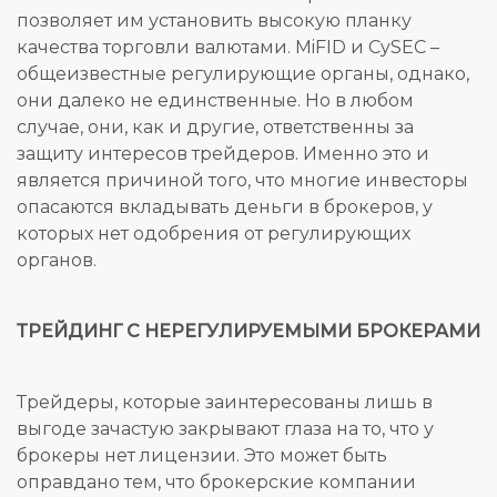
позволяет им установить высокую планку
качества торговли валютами. MiFID и CySEC –
общеизвестные регулирующие органы, однако,
они далеко не единственные. Но в любом
случае, они, как и другие, ответственны за
защиту интересов трейдеров. Именно это и
является причиной того, что многие инвесторы
опасаются вкладывать деньги в брокеров, у
которых нет одобрения от регулирующих
органов.
ТРЕЙДИНГ С НЕРЕГУЛИРУЕМЫМИ БРОКЕРАМИ
Трейдеры, которые заинтересованы лишь в
выгоде зачастую закрывают глаза на то, что у
брокеры нет лицензии. Это может быть
оправдано тем, что брокерские компании