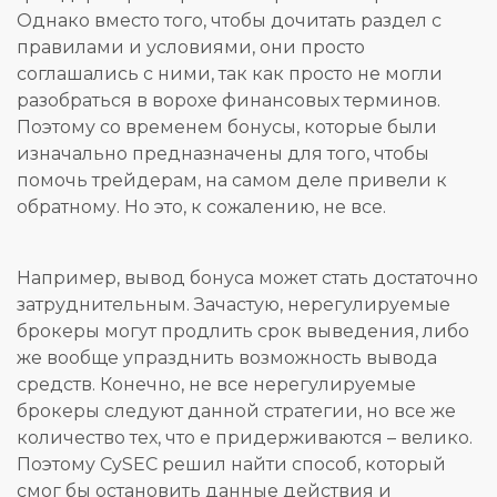
Однако вместо того, чтобы дочитать раздел с
правилами и условиями, они просто
соглашались с ними, так как просто не могли
разобраться в ворохе финансовых терминов.
Поэтому со временем бонусы, которые были
изначально предназначены для того, чтобы
помочь трейдерам, на самом деле привели к
обратному. Но это, к сожалению, не все.
Например, вывод бонуса может стать достаточно
затруднительным. Зачастую, нерегулируемые
брокеры могут продлить срок выведения, либо
же вообще упразднить возможность вывода
средств. Конечно, не все нерегулируемые
брокеры следуют данной стратегии, но все же
количество тех, что е придерживаются – велико.
Поэтому CySEC решил найти способ, который
смог бы остановить данные действия и