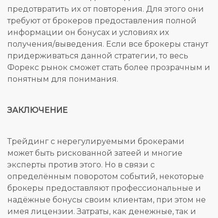
предотвратить их от повторения. Для этого они
требуют от брокеров предоставления полной
информации он бонусах и условиях их
получения/выведения. Если все брокеры станут
придерживаться данной стратегии, то весь
Форекс рынок сможет стать более прозрачным и
понятным для понимания.
ЗАКЛЮЧЕНИЕ
Трейдинг с нерегулируемыми брокерами
может быть рискованной затеей и многие
эксперты против этого. Но в связи с
определённым поворотом событий, некоторые
брокеры предоставляют профессиональные и
надёжные бонусы своим клиентам, при этом не
имея лицензии. Затраты, как денежные, так и