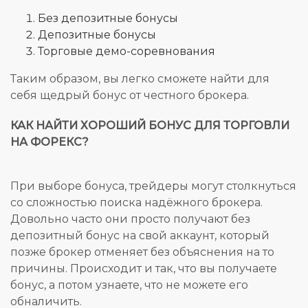
Без депозитные бонусы
Депозитные бонусы
Торговые демо-соревнования
Таким образом, вы легко сможете найти для
себя щедрый бонус от честного брокера.
КАК НАЙТИ ХОРОШИЙ БОНУС ДЛЯ ТОРГОВЛИ
НА ФОРЕКС?
При выборе бонуса, трейдеры могут столкнуться
со сложностью поиска надёжного брокера.
Довольно часто они просто получают без
депозитный бонус на свой аккаунт, который
позже брокер отменяет без объяснения на то
причины. Происходит и так, что вы получаете
бонус, а потом узнаете, что не можете его
обналичить.