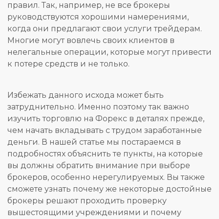
правил. Так, например, не все брокеры
руководствуются хорошими намерениями,
когда они предлагают свои услуги трейдерам.
Многие могут вовлечь своих клиентов в
нелегальные операции, которые могут привести
к потере средств и не только.
Избежать данного исхода может быть
затруднительно. Именно поэтому так важно
изучить торговлю на Форекс в деталях прежде,
чем начать вкладывать с трудом заработанные
деньги. В нашей статье мы постараемся в
подробностях объяснить те пункты, на которые
вы должны обратить внимание при выборе
брокеров, особенно нерегулируемых. Вы также
сможете узнать почему же некоторые достойные
брокеры решают проходить проверку
вышестоящими учреждениями и почему