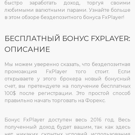
быстро заработать доход, торгуя своими
любимыми валютными парами. Узнайте больше
в этом обзоре бездепозитного бонуса FxPlayer!
БЕСПЛАТНЫЙ БОНУС FXPLAYER:
ОПИСАНИЕ
Мы можем уверенно сказать, что бездепозитная
промоакция FxPlayer того стоит. Если
открываете у этого брокера новый бонусный
счет, вы претендуете на получение бесплатных
100$ после регистрации. Это простой способ
правильно начать торговать на Форекс.
Бонус FxPlayer доступен весь 2016 год. Весь
полученный доход будет вашим, так как здесь
нет никаких скрытых условий использования