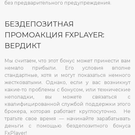
без предварительного предупреждения.
БЕЗДЕПОЗИТНАЯ
ПРОМОАКЦИЯ FXPLAYER:
ВЕРДИКТ
Мы считаем, что этот бонус может принести вам
немало прибыли. Его условия вполне
стандартные, хотя и могут показаться немного
жестковатыми. Однако, если у вас возникнут
какие-то проблемы с бонусом, или технические
неполадки, вы можете связаться с
квалифицированной службой поддержки этого
брокера, которая работает круглосуточно. Не
тратьте свое время — начинайте зарабатывать
деньги с помощью бездепозитного бонуса
FxPlayer!