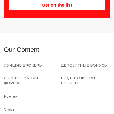
Get on the list
Our Content
ЛУЧШИЕ БРОКЕРЫ
ДЕПОЗИТНЫЕ БОНУСЫ
СОРЕВНОВАНИЯ
БЕЗДЕПОЗИТНЫЕ
ФОРЕКС
БОНУСЫ
Контакт
Старт