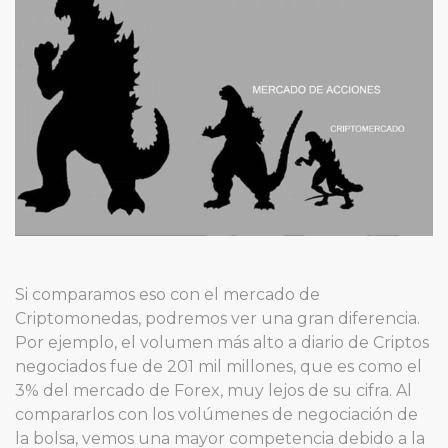
Si comparamos eso con el mercado de
Criptomonedas, podremos ver una gran diferencia.
Por ejemplo, el volumen más alto a diario de Criptos
negociados fue de 201 mil millones, que es como el
3% del mercado de Forex, muy lejos de su cifra. Al
compararlos con los volúmenes de negociación de
la bolsa, vemos una mayor competencia debido a la