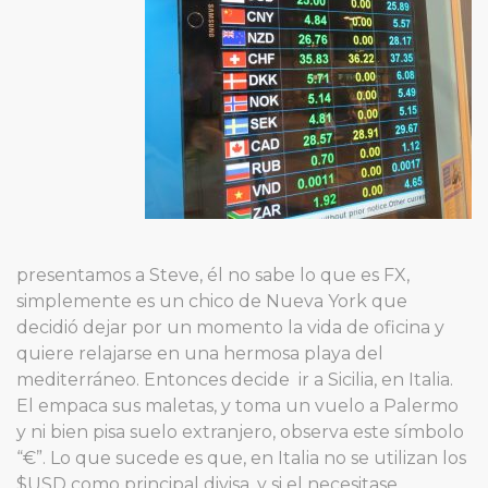
presentamos a Steve, él no sabe lo que es FX,
simplemente es un chico de Nueva York que
decidió dejar por un momento la vida de oficina y
quiere relajarse en una hermosa playa del
mediterráneo. Entonces decide ir a Sicilia, en Italia.
El empaca sus maletas, y toma un vuelo a Palermo
y ni bien pisa suelo extranjero, observa este símbolo
“€”. Lo que sucede es que, en Italia no se utilizan los
$USD como principal divisa, y si el necesitase