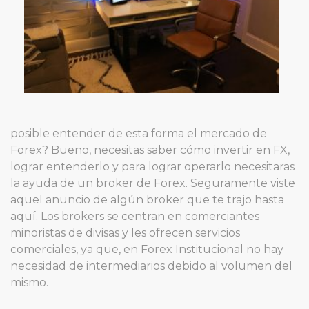
posible entender de esta forma el mercado de
Forex? Bueno, necesitas saber cómo invertir en FX,
lograr entenderlo y para lograr operarlo necesitaras
la ayuda de un broker de Forex. Seguramente viste
aquel anuncio de algún broker que te trajo hasta
aquí. Los brokers se centran en comerciantes
minoristas de divisas y les ofrecen servicios
comerciales, ya que, en Forex Institucional no hay
necesidad de intermediarios debido al volumen del
mismo.