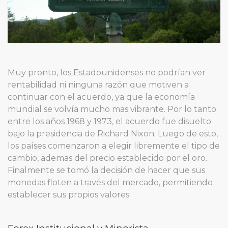
Muy pronto, los Estadounidenses no podrían ver
rentabilidad ni ninguna razón que motiven a
continuar con el acuerdo, ya que la economía
mundial se volvía mucho mas vibrante. Por lo tanto
entre los años 1968 y 1973, el acuerdo fue disuelto
bajo la presidencia de Richard Nixon. Luego de esto,
los países comenzaron a elegir libremente el tipo de
cambio, ademas del precio establecido por el oro.
Finalmente se tomó la decisión de hacer que sus
monedas floten a través del mercado, permitiendo
establecer sus propios valores.