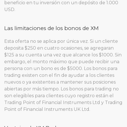
beneficio en tu inversión con un depósito de 1.000
USD.
Las limitaciones de los bonos de XM
Esta oferta no se aplica por única vez. Si un cliente
deposita $250 en cuatro ocasiones, se agregaran
$125 a su cuenta una vez que alcance los $1000. Sin
embargo, el monto máximo que puede recibir una
persona con un bono es de $5000. Los bonos para
trading existen con el fin de ayudar a los clientes
nuevos o ya existentes a mantener sus posiciones
abiertas por más tiempo. Los bonos para trading no
son elegibles para clientes cuyo registro están el
Trading Point of Financial Instruments Ltd y Trading
Point of Financial Instruments UK Ltd.