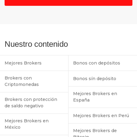
Nuestro contenido
Mejores Brokers
Bonos con depósitos
Brokers con
Bonos sín depósito
Criptomonedas
Mejores Brokers en
Brokers con protección
España
de saldo negativo
Mejores Brokers en Perú
Mejores Brokers en
México
Mejores Brokers de