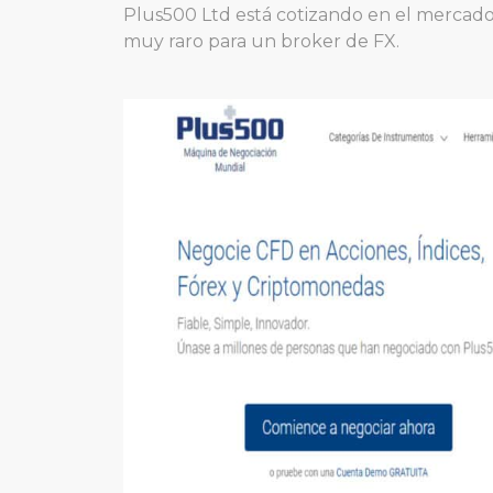
Plus500 Ltd está cotizando en el mercado
muy raro para un broker de FX.