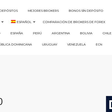
DEPÓSITOS
MEJORES BROKERS
BONOS SÍN DEPÓSITO
ESPAÑOL
COMPARACIÓN DE BROKERS DE FOREX
O
ESPAÑA
PERÚ
ARGENTINA
BOLIVIA
CHILE
ÚBLICA DOMINICANA
URUGUAY
VENEZUELA
ECN
0