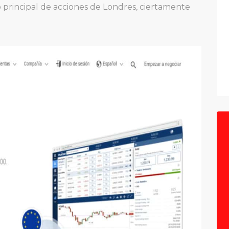
 principal de acciones de Londres, ciertamente