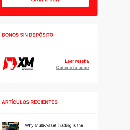
BONOS SIN DEPÓSITO
Leer reseña
Obtiene tu bono
ARTÍCULOS RECIENTES
Why Multi-Asset Trading Is the