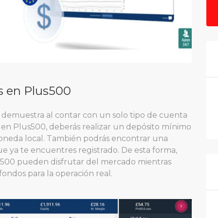
as en Plus500
e demuestra al contar con un solo tipo de cuenta
te en Plus500, deberás realizar un depósito mínimo
moneda local. También podrás encontrar una
e ya te encuentres registrado. De esta forma,
s500 pueden disfrutar del mercado mientras
ondos para la operación real.