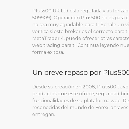
Plus500 UK Ltd está regulada y autorizad
509909). Operar con Plus500 no es para cu
no sea muy agradable para ti. Échale un vi
verifica si este broker es el correcto para
MetaTrader 4, puede ofrecer otras caracte
web trading para ti. Continua leyendo nu
forma exitosa.
Un breve repaso por Plus50
Desde su creación en 2008, Plus500 tuvo
productos que este ofrece, seguridad brin
funcionalidades de su plataforma web. De 
reconocidas del mundo de Forex, a través 
entregan.