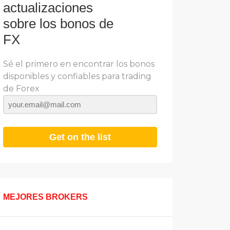
actualizaciones
sobre los bonos de
FX
Sé el primero en encontrar los bonos
disponibles y confiables para trading
de Forex
Get on the list
MEJORES BROKERS