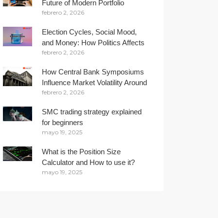
Future of Modern Portfolio
febrero 2, 2026
Management
Election Cycles, Social Mood,
and Money: How Politics Affects
febrero 2, 2026
Your Wallet
How Central Bank Symposiums
Influence Market Volatility Around
febrero 2, 2026
the Globe
SMC trading strategy explained
for beginners
mayo 19, 2025
What is the Position Size
Calculator and How to use it?
mayo 19, 2025