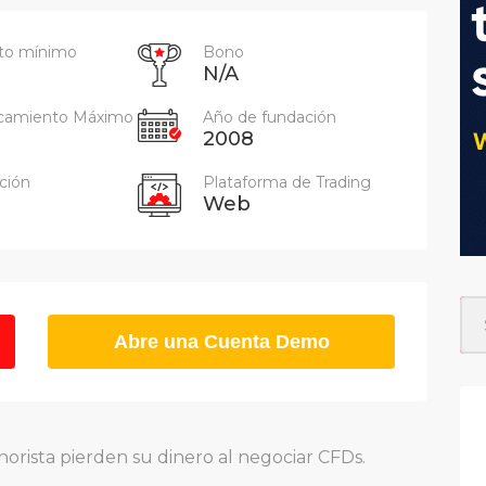
to mínimo
Bono
N/A
camiento Máximo
Año de fundación
2008
ción
Plataforma de Trading
Web
Abre una Cuenta Demo
norista pierden su dinero al negociar CFDs.