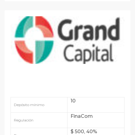
10
Depósito mínimo
FinaCom
Regulación
$ 500, 40%