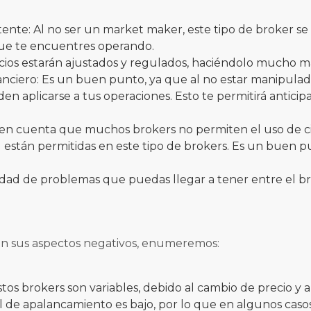
ente: Al no ser un market maker, este tipo de broker se 
que te encuentres operando.
recios estarán ajustados y regulados, haciéndolo mucho m
anciero: Es un buen punto, ya que al no estar manipulad
n aplicarse a tus operaciones. Esto te permitirá anticip
en cuenta que muchos brokers no permiten el uso de cier
 están permitidas en este tipo de brokers. Es un buen pu
dad de problemas que puedas llegar a tener entre el br
n sus aspectos negativos, enumeremos:
tos brokers son variables, debido al cambio de precio y a
l de apalancamiento es bajo, por lo que en algunos casos