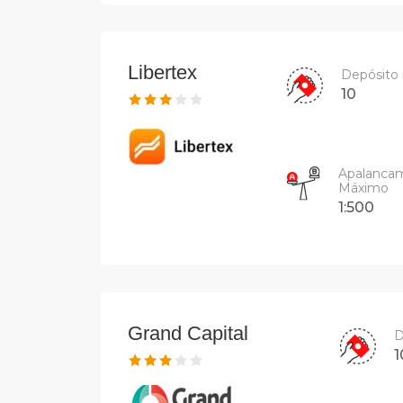
Libertex
Depósito
10
Apalanca
Máximo
1:500
Grand Capital
D
1