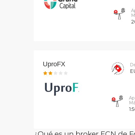
A
M
2
UproFX
De
E
Ap
Má
1:
¿Qué es un broker ECN de F