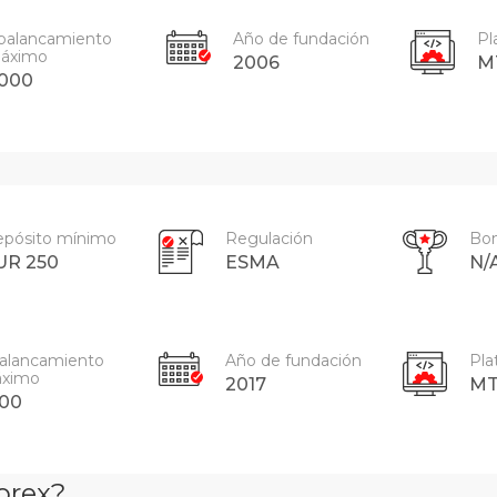
palancamiento
Año de fundación
Pl
áximo
2006
M
000
pósito mínimo
Regulación
Bo
UR 250
ESMA
N/
alancamiento
Año de fundación
Pla
ximo
2017
MT
500
orex?