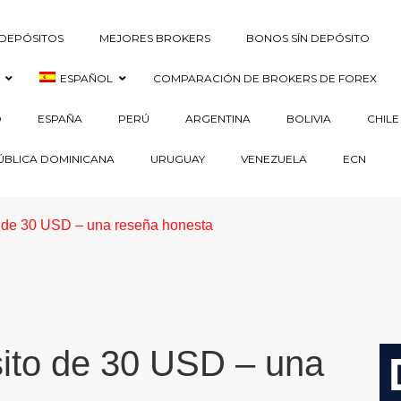
DEPÓSITOS
MEJORES BROKERS
BONOS SÍN DEPÓSITO
ESPAÑOL
COMPARACIÓN DE BROKERS DE FOREX
O
ESPAÑA
PERÚ
ARGENTINA
BOLIVIA
CHILE
ÚBLICA DOMINICANA
URUGUAY
VENEZUELA
ECN
 de 30 USD – una reseña honesta
ito de 30 USD – una