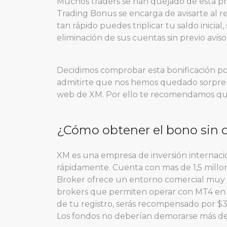
Muchos traders se han quejado de esta pr
Trading Bonus se encarga de avisarte al r
tan rápido puedes triplicar tu saldo inicia
eliminación de sus cuentas sin previo aviso
Decidimos comprobar esta bonificación p
admitirte que nos hemos quedado sorprendi
web de XM. Por ello te recomendamos qu
¿Cómo obtener el bono sin 
XM es una empresa de inversión internaci
rápidamente. Cuenta con mas de 1,5 millon
Broker ofrece un entorno comercial muy c
brokers que permiten operar con MT4 en vi
de tu registro, serás recompensado por $3
Los fondos no deberían demorarse más de