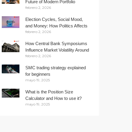
Future of Modern Portfolio
febrero 2, 2026
Management
Election Cycles, Social Mood,
and Money: How Politics Affects
febrero 2, 2026
Your Wallet
How Central Bank Symposiums
Influence Market Volatility Around
febrero 2, 2026
the Globe
SMC trading strategy explained
for beginners
mayo 19, 2025
What is the Position Size
Calculator and How to use it?
mayo 19, 2025