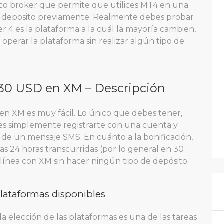
nico broker que permite que utilices MT4 en una
ún deposito previamente. Realmente debes probar
 4 es la plataforma a la cuál la mayoría cambien,
operar la plataforma sin realizar algún tipo de
 30 USD en XM – Descripción
n XM es muy fácil. Lo único que debes tener,
es simplemente registrarte con una cuenta y
 de un mensaje SMS. En cuánto a la bonificación,
as 24 horas transcurridas (por lo general en 30
 línea con XM sin hacer ningún tipo de depósito.
lataformas disponibles
la elección de las plataformas es una de las tareas