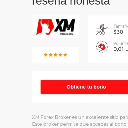
reseña honesta
Tamañ
$30
Volum
0,01 
Obtiene tu bono
XM Forex Broker es un excelente sitio par
Este broker permite que accedas al bono