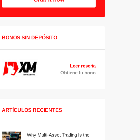
BONOS SIN DEPÓSITO
Leer reseña
Obtiene tu bono
ARTÍCULOS RECIENTES
Why Multi-Asset Trading Is the