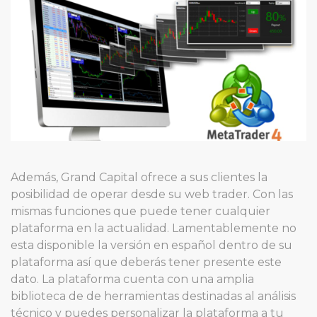
Además, Grand Capital ofrece a sus clientes la
posibilidad de operar desde su web trader. Con las
mismas funciones que puede tener cualquier
plataforma en la actualidad. Lamentablemente no
esta disponible la versión en español dentro de su
plataforma así que deberás tener presente este
dato. La plataforma cuenta con una amplia
biblioteca de de herramientas destinadas al análisis
técnico y puedes personalizar la plataforma a tu